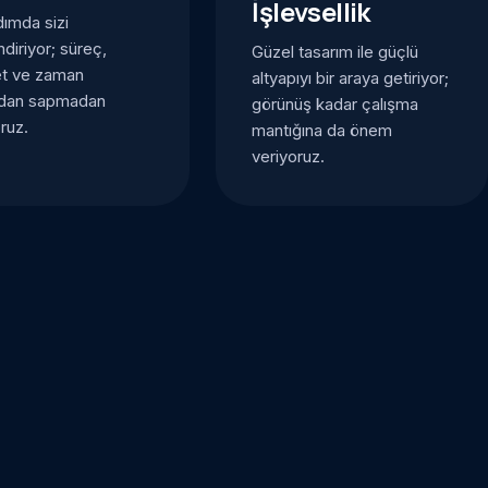
İşlevsellik
ımda sizi
endiriyor; süreç,
Güzel tasarım ile güçlü
et ve zaman
altyapıyı bir araya getiriyor;
ndan sapmadan
görünüş kadar çalışma
oruz.
mantığına da önem
veriyoruz.