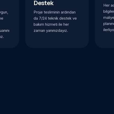
Destek
Her ad
bilgil
ygun,
Proje tesliminin ardından
maliy
me
da 7/24 teknik destek ve
planı
bakım hizmeti ile her
ilerliy
uanını
zaman yanınızdayız.
ız.