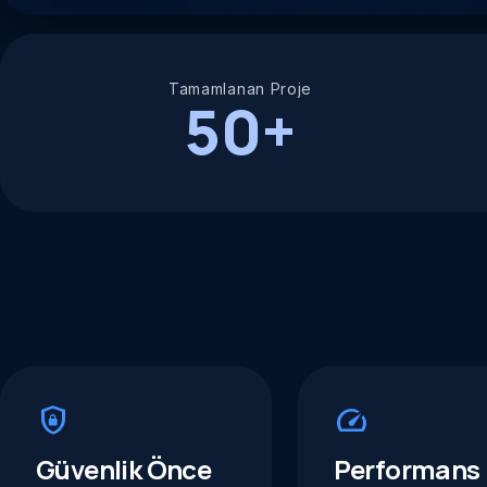
Tamamlanan Proje
50+
shield_lock
speed
Güvenlik Önce
Performans