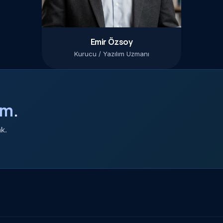
Emir Özsoy
Kurucu / Yazılım Uzmanı
im
.
ak.