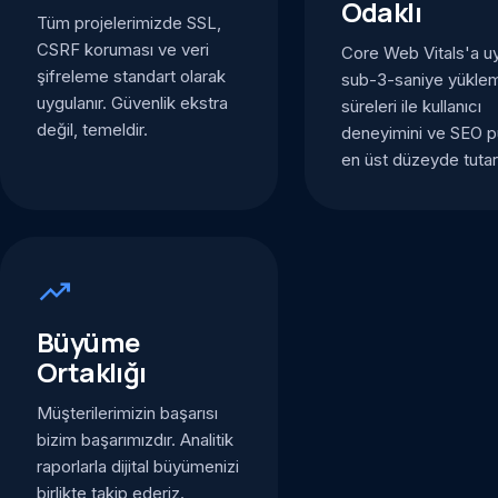
Odaklı
Tüm projelerimizde SSL,
CSRF koruması ve veri
Core Web Vitals'a u
şifreleme standart olarak
sub-3-saniye yükle
uygulanır. Güvenlik ekstra
süreleri ile kullanıcı
değil, temeldir.
deneyimini ve SEO p
en üst düzeyde tutar
trending_up
Büyüme
Ortaklığı
Müşterilerimizin başarısı
bizim başarımızdır. Analitik
raporlarla dijital büyümenizi
birlikte takip ederiz.