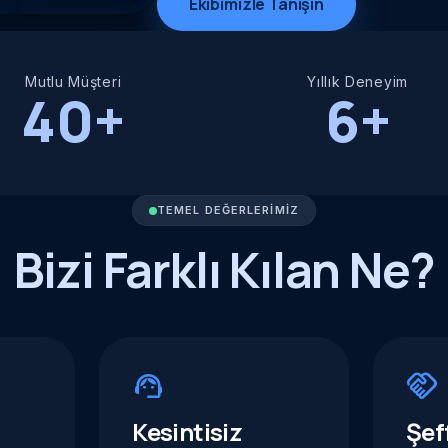
Ekibimizle Tanışın
Mutlu Müşteri
Yıllık Deneyim
40+
6+
TEMEL DEĞERLERIMIZ
Bizi Farklı Kılan Ne?
support_agent
handshake
Kesintisiz
Şef