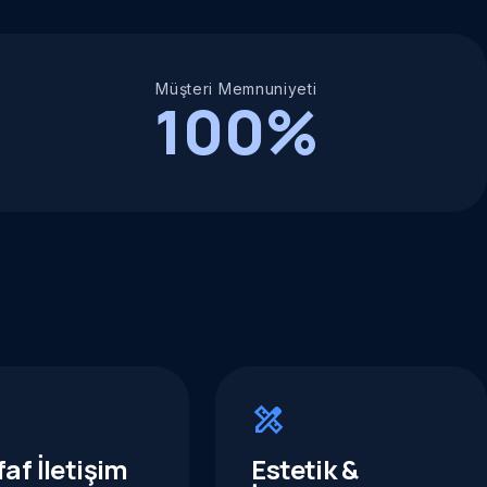
Müşteri Memnuniyeti
100%
design_services
faf İletişim
Estetik &